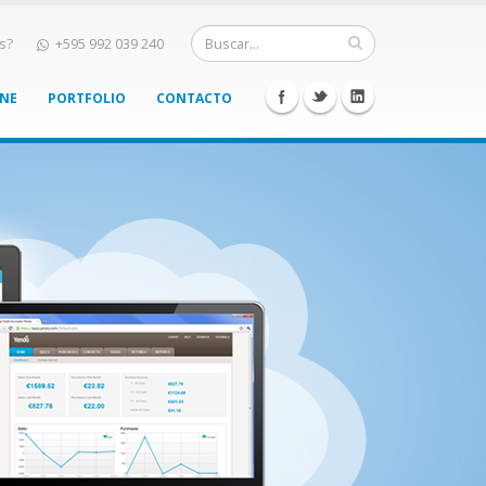
s?
+595 992 039 240
INE
PORTFOLIO
CONTACTO