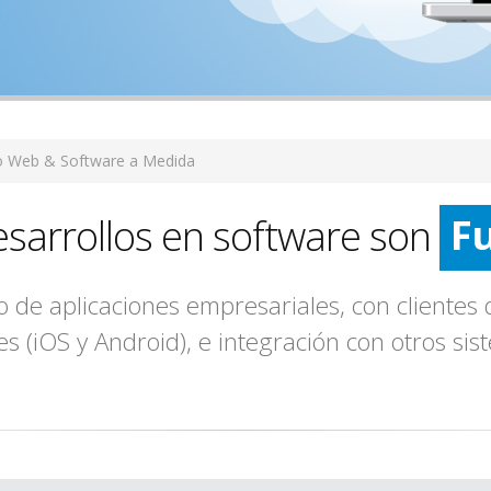
F
o Web & Software a Medida
sarrollos en software son
C
 de aplicaciones empresariales, con clientes d
es (iOS y Android), e integración con otros sis
F