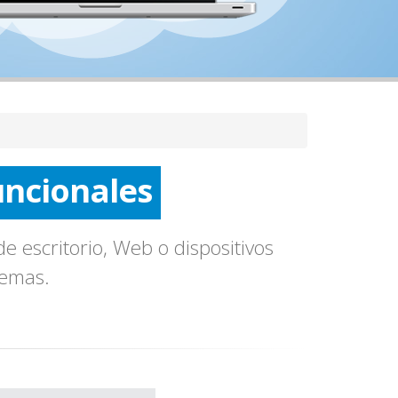
uncionales
Seguros
onfiables
e escritorio, Web o dispositivos
temas.
uncionales