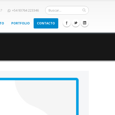
s?
+54 93764 223346
NTO
PORTFOLIO
CONTACTO