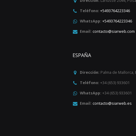
Dirección:
Lanusse 2044
,
Pos
Teléfono:
+5493764223346
WhatsApp:
+5493764223346
Email:
contacto@siarweb.com
ESPAÑA
Dirección:
Palma de Mallorca
,
Teléfono:
+34 (653) 933601
WhatsApp:
+34 (653) 933601
Email:
contacto@siarweb.es