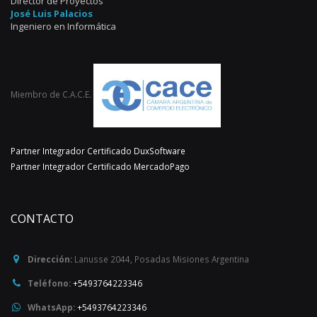
Director de Proyectos
José Luis Palacios
Ingeniero en Informática
Miembro de C.A.C.E.
Partner Integrador Certificado DuxSoftware
Partner Integrador Certificado MercadoPago
CONTACTO
Dirección:
Lanusse 2044
,
Posadas
Misiones
Argentina
Teléfono:
+5493764223346
WhatsApp:
+5493764223346