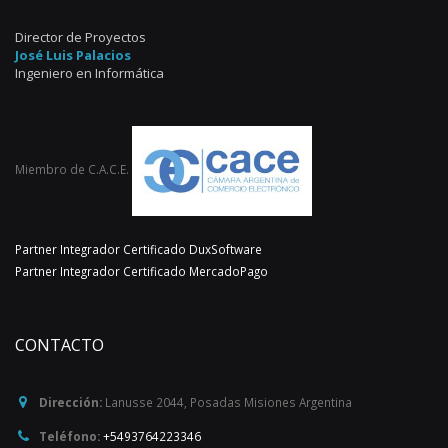
Director de Proyectos
José Luis Palacios
Ingeniero en Informática
Miembro de C.A.C.E.
Partner Integrador Certificado DuxSoftware
Partner Integrador Certificado MercadoPago
CONTACTO
Dirección:
Lanusse 2044
,
Posadas
Misiones
Argentina
Teléfono:
+5493764223346