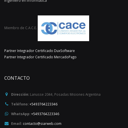
Ingeniero en Informática
Miembro de C.A.C.E.
Partner Integrador Certificado DuxSoftware
Partner Integrador Certificado MercadoPago
CONTACTO
Dirección:
Lanusse 2044
,
Posadas
Misiones
Argentina
Teléfono:
+5493764223346
WhatsApp:
+5493764223346
Email:
contacto@siarweb.com