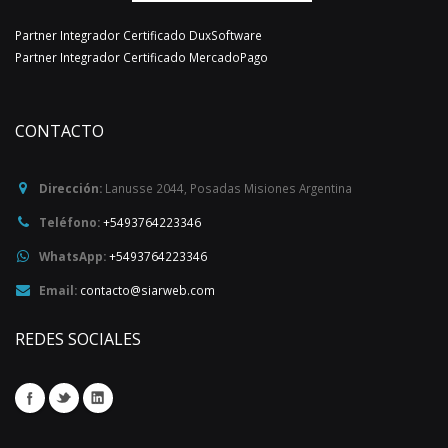
Partner Integrador Certificado DuxSoftware
Partner Integrador Certificado MercadoPago
CONTACTO
Dirección:
Lanusse 2044
,
Posadas
Misiones
Argentina
Teléfono:
+5493764223346
WhatsApp:
+5493764223346
Email:
contacto@siarweb.com
REDES SOCIALES