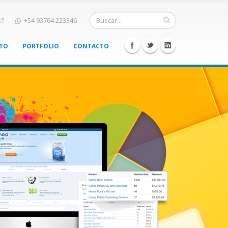
s?
+54 93764 223346
NTO
PORTFOLIO
CONTACTO