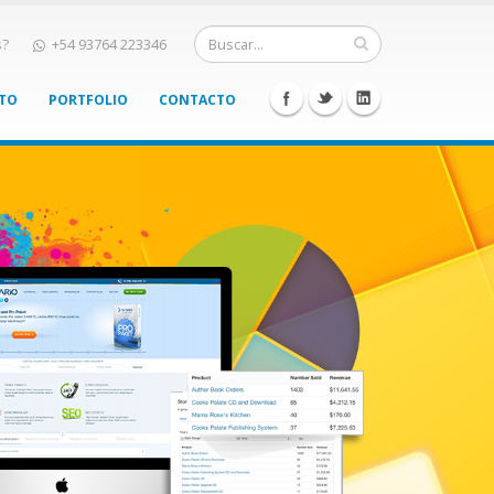
s?
+54 93764 223346
NTO
PORTFOLIO
CONTACTO