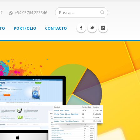
s?
+54 93764 223346
NTO
PORTFOLIO
CONTACTO