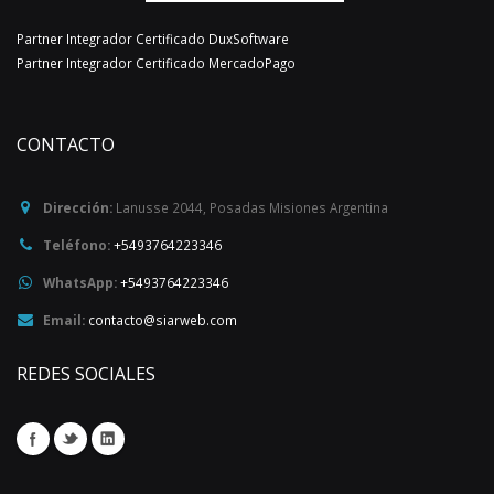
Partner Integrador Certificado DuxSoftware
Partner Integrador Certificado MercadoPago
CONTACTO
Dirección:
Lanusse 2044
,
Posadas
Misiones
Argentina
Teléfono:
+5493764223346
WhatsApp:
+5493764223346
Email:
contacto@siarweb.com
REDES SOCIALES