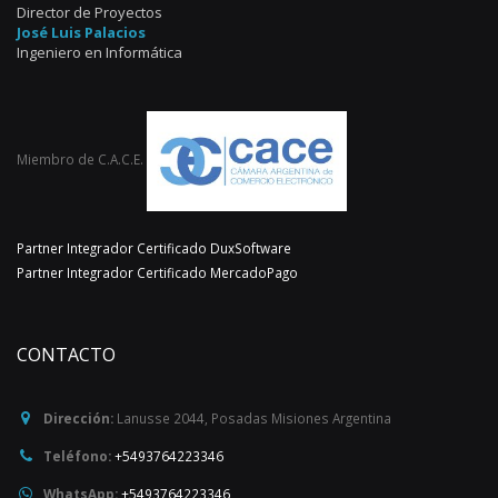
Director de Proyectos
José Luis Palacios
Ingeniero en Informática
Miembro de C.A.C.E.
Partner Integrador Certificado DuxSoftware
Partner Integrador Certificado MercadoPago
CONTACTO
Dirección:
Lanusse 2044
,
Posadas
Misiones
Argentina
Teléfono:
+5493764223346
WhatsApp:
+5493764223346