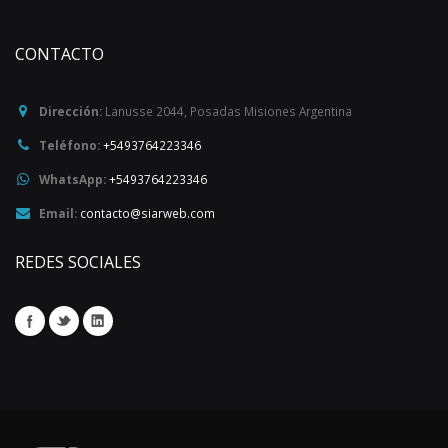
CONTACTO
Dirección:
Lanusse 2044
,
Posadas
Misiones
Argentina
Teléfono:
+5493764223346
WhatsApp:
+5493764223346
Email:
contacto@siarweb.com
REDES SOCIALES