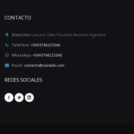
CONTACTO
Dirección:
Lanusse 2044
,
Posadas
Misiones
Argentina
Teléfono:
+5493764223346
WhatsApp:
+5493764223346
Email:
contacto@siarweb.com
REDES SOCIALES